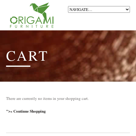
CART
There are currently no items in your shopping cart.
">« Continue Shopping