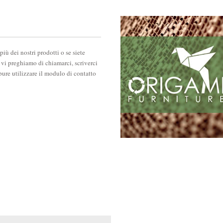
più dei nostri prodotti o se siete
, vi preghiamo di chiamarci, scriverci
pure utilizzare il modulo di contatto