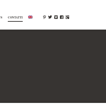
WS
CONTATTI
p
T
V
F
g