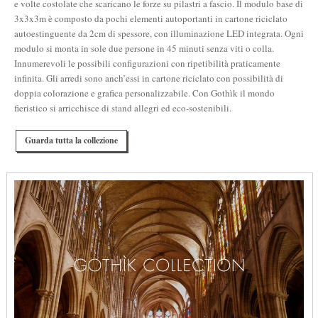
e volte costolate che scaricano le forze su pilastri a fascio. Il modulo base di
3x3x3m è composto da pochi elementi autoportanti in cartone riciclato
autoestinguente da 2cm di spessore, con illuminazione LED integrata. Ogni
modulo si monta in sole due persone in 45 minuti senza viti o colla.
Innumerevoli le possibili configurazioni con ripetibilità praticamente
infinita. Gli arredi sono anch’essi in cartone riciclato con possibilità di
doppia colorazione e grafica personalizzabile. Con Gothìk il mondo
fieristico si arricchisce di stand allegri ed eco-sostenibili.
Guarda tutta la collezione