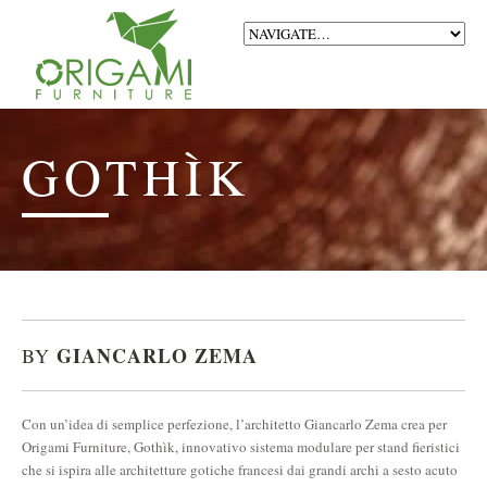
GOTHÌK
GIANCARLO ZEMA
BY
Con un’idea di semplice perfezione, l’architetto Giancarlo Zema crea per
Origami Furniture, Gothìk, innovativo sistema modulare per stand fieristici
che si ispira alle architetture gotiche francesi dai grandi archi a sesto acuto